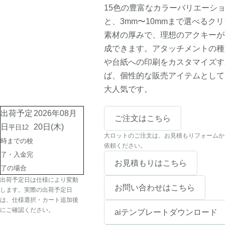
15色の豊富なカラーバリエーシ
と、3mm〜10mmまで選べるクリ
素材の厚みで、理想のアクキーが
成できます。アタッチメントの種
や台紙への印刷をカスタマイズす
ば、個性的な販売アイテムとして
大人気です。
出荷予定
2026年08月
ご注文はこちら
日
20日(木)
平日12
大ロットのご注文は、お見積もりフォームか
時までの校
依頼ください。
了・入金完
お見積もりはこちら
了の場合
出荷予定日は仕様により変動
お問い合わせはこちら
します。実際の出荷予定日
は、仕様選択・カート追加後
にご確認ください。
aiテンプレートダウンロード