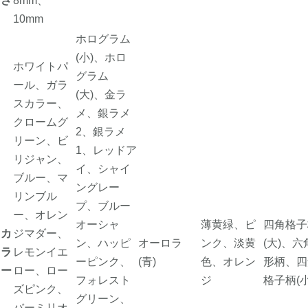
さ
8mm、
10mm
ホログラム
(小)、ホロ
ホワイトパ
グラム
ール、ガラ
(大)、金ラ
スカラー、
メ、銀ラメ
クロームグ
2、銀ラメ
リーン、ビ
1、レッドア
リジャン、
イ、シャイ
ブルー、マ
ングレー
リンブル
プ、ブルー
ー、オレン
オーシャ
薄黄緑、ピ
四角格子
カ
ジマダー、
ン、ハッピ
オーロラ
ンク、淡黄
(大)、六
ラ
レモンイエ
ーピンク、
(青)
色、オレン
形柄、四
ー
ロー、ロー
フォレスト
ジ
格子柄(小
ズピンク、
グリーン、
バーミリオ