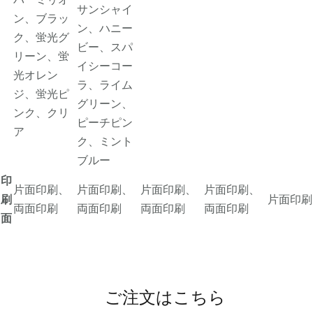
サンシャイ
ン、ブラッ
ン、ハニー
ク、蛍光グ
ビー、スパ
リーン、蛍
イシーコー
光オレン
ラ、ライム
ジ、蛍光ピ
グリーン、
ンク、クリ
ピーチピン
ア
ク、ミント
ブルー
印
片面印刷、
片面印刷、
片面印刷、
片面印刷、
刷
片面印刷
両面印刷
両面印刷
両面印刷
両面印刷
面
ご注文はこちら