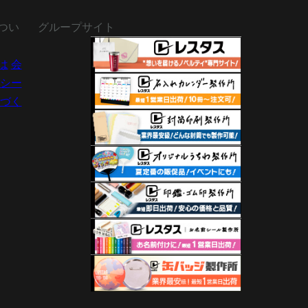
つい
グループサイト
は
会
シー
づく