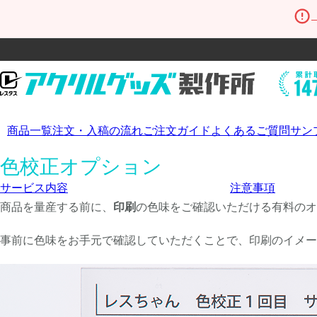
商品一覧
注文・入稿の流れ
ご注文ガイド
よくあるご質問
サン
色校正オプション
サービス内容
注意事項
商品を量産する前に、
印刷
の色味をご確認いただける有料のオ
事前に色味をお手元で確認していただくことで、印刷のイメー