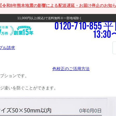
【令和8年熊本地震の影響による配送遅延・お届け停止のお知
11,000円以上(税込)で送料無料※一部地域除く
0120-710-855
平日
13:30
プル請求
色校正のご活用方法
プションです。
ジ違いを防ぐことができます。